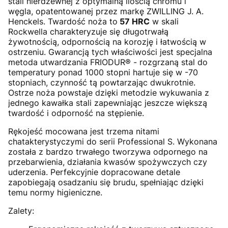
stali nierdzewnej z optymalną ilością chromu i
węgla, opatentowanej przez markę ZWILLING J. A.
Henckels. Twardość noża to
57 HRC
w skali
Rockwella charakteryzuje się długotrwałą
żywotnością, odpornością na korozję i łatwością w
ostrzeniu. Gwarancją tych właściwości jest specjalna
metoda utwardzania FRIODUR® - rozgrzaną stal do
temperatury ponad 1000 stopni hartuje się w -70
stopniach, czynność tą powtarzając dwukrotnie.
Ostrze noża powstaje dzięki metodzie wykuwania z
jednego kawałka stali zapewniając jeszcze większą
twardość i odporność na stępienie.
Rękojeść mocowana jest trzema nitami
chatakterystyczymi do serii Professional S. Wykonana
została z bardzo trwałego tworzywa odpornego na
przebarwienia, działania kwasów spożywczych czy
uderzenia. Perfekcyjnie dopracowane detale
zapobiegają osadzaniu się brudu, spełniając dzięki
temu normy higieniczne.
Zalety: