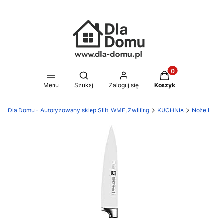
Produkty w koszy
Otwórz wyszukiwarkę
Menu
Szukaj
Zaloguj się
Koszyk
Dla Domu - Autoryzowany sklep Silit, WMF, Zwilling
KUCHNIA
Noże i de