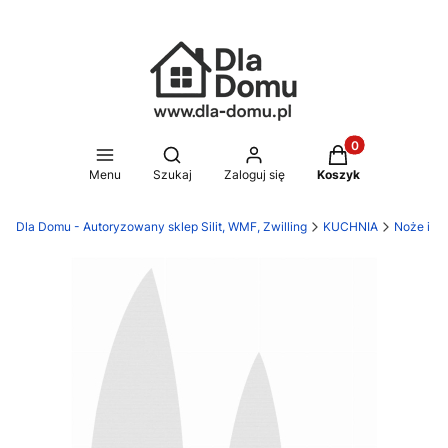
Produkty w koszy
Otwórz wyszukiwarkę
Menu
Szukaj
Zaloguj się
Koszyk
Dla Domu - Autoryzowany sklep Silit, WMF, Zwilling
KUCHNIA
Noże i de