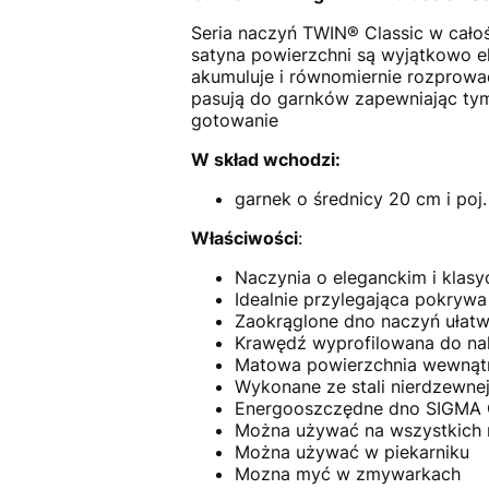
Seria naczyń TWIN® Classic w całośc
satyna powierzchni są wyjątkowo e
akumuluje i równomiernie rozprowad
pasują do garnków zapewniając ty
gotowanie
W skład wchodzi:
garnek o średnicy 20 cm i poj.
Właściwości
:
Naczynia o eleganckim i klas
Idealnie przylegająca pokrywa
Zaokrąglone dno naczyń ułatwi
Krawędź wyprofilowana do na
Matowa powierzchnia wewnątr
Wykonane ze stali nierdzewnej
Energooszczędne dno SIGMA 
Można używać na wszystkich 
Można używać w piekarniku
Mozna myć w zmywarkach