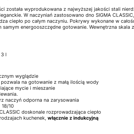
i została wyprodukowana z najwyższej jakości stali nierdz
leganckie. W naczyniań zastosowano dno SIGMA CLASSIC, 
za ciepło po całym naczyniu. Pokrywy wykonane w całości 
m samym energooszczędne gotowanie. Wewnętrzna skala z 
 3 l
ycznym wyglądzie
 pozwala na gotowanie z małą ilością wody
ające mycie i mieszanie
lewania.
z naczyń odporna na zarysowania
 18/10
CLASSIC doskonale rozprowadzająca ciepło
rodzajach kuchenek,
włącznie z indukcyjną