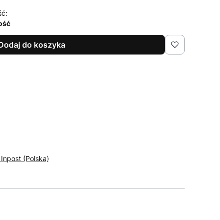
ść:
lość
Dodaj do koszyka
 Inpost (Polska)