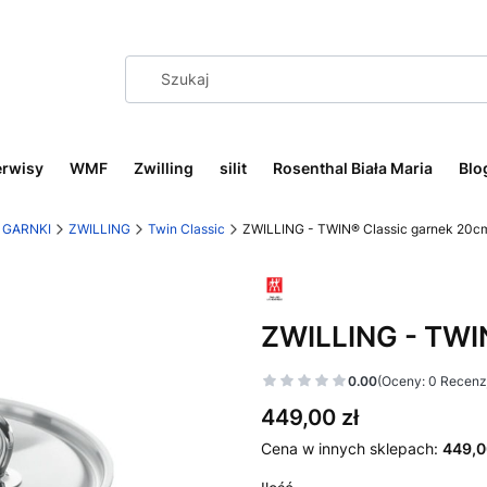
erwisy
WMF
Zwilling
silit
Rosenthal Biała Maria
Blo
GARNKI
ZWILLING
Twin Classic
ZWILLING - TWIN® Classic garnek 20cm
ZWILLING - TWIN
0.00
(Oceny: 0 Recenzj
Cena
449,00 zł
Cena w innych sklepach:
449,0