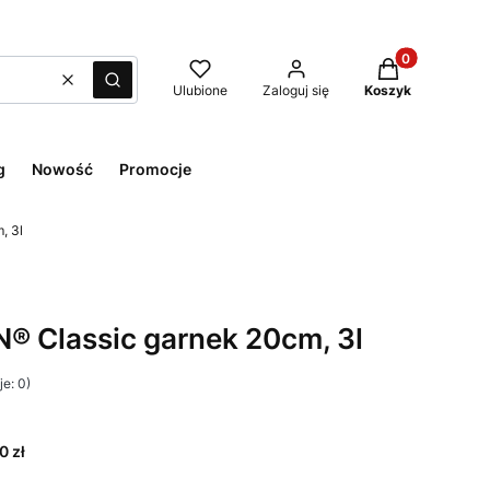
Produkty w kos
Wyczyść
Szukaj
Ulubione
Zaloguj się
Koszyk
g
Nowość
Promocje
, 3l
® Classic garnek 20cm, 3l
e: 0)
0 zł