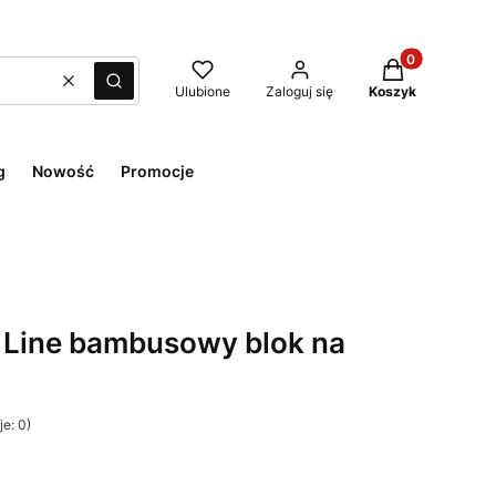
Produkty w kos
Wyczyść
Szukaj
Ulubione
Zaloguj się
Koszyk
g
Nowość
Promocje
 Line bambusowy blok na
e: 0)