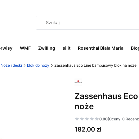
erwisy
WMF
Zwilling
silit
Rosenthal Biała Maria
Blo
Noże i deski
blok do noży
Zassenhaus Eco Line bambusowy blok na noże
Zassenhaus Eco
noże
0.00
(Oceny: 0 Recenzj
Cena
182,00 zł