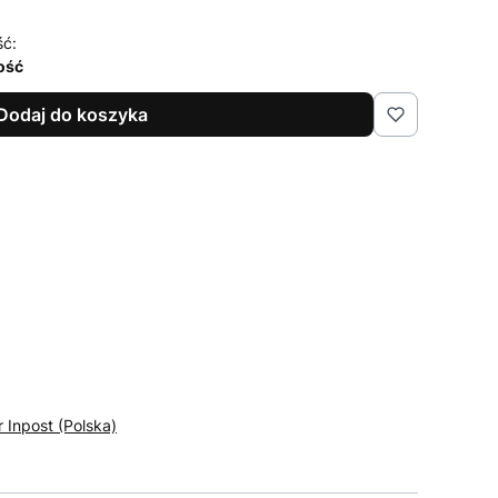
ść:
lość
Dodaj do koszyka
r Inpost (Polska)