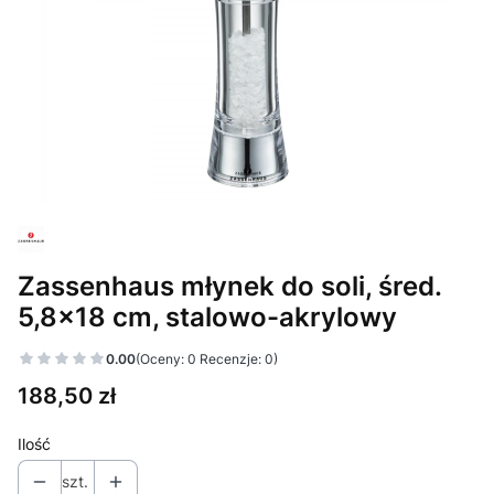
Zassenhaus młynek do soli, śred.
5,8x18 cm, stalowo-akrylowy
0.00
(Oceny: 0 Recenzje: 0)
Cena
188,50 zł
Ilość
szt.