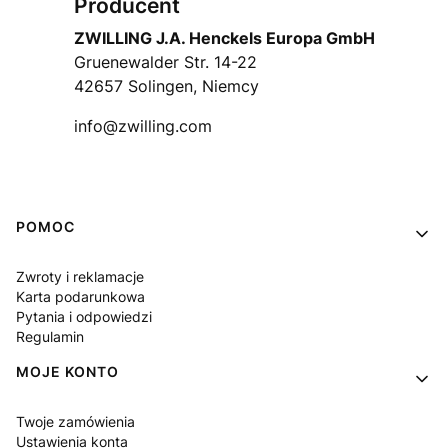
Producent
ZWILLING J.A. Henckels Europa GmbH
Gruenewalder Str. 14-22
42657 Solingen, Niemcy
info@zwilling.com
Linki w stopce
POMOC
Zwroty i reklamacje
Karta podarunkowa
Pytania i odpowiedzi
Regulamin
MOJE KONTO
Twoje zamówienia
Ustawienia konta