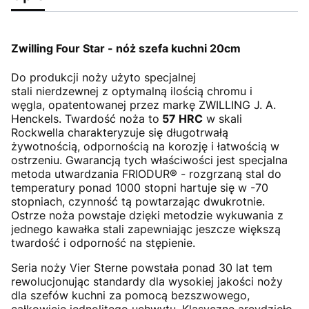
Zwilling Four Star - nóż szefa kuchni 20cm
Do produkcji noży użyto specjalnej
stali nierdzewnej z optymalną ilością chromu i
węgla, opatentowanej przez markę ZWILLING J. A.
Henckels. Twardość noża to
57 HRC
w skali
Rockwella charakteryzuje się długotrwałą
żywotnością, odpornością na korozję i łatwością w
ostrzeniu. Gwarancją tych właściwości jest specjalna
metoda utwardzania FRIODUR® - rozgrzaną stal do
temperatury ponad 1000 stopni hartuje się w -70
stopniach, czynność tą powtarzając dwukrotnie.
Ostrze noża powstaje dzięki metodzie wykuwania z
jednego kawałka stali zapewniając jeszcze większą
twardość i odporność na stępienie.
Seria noży Vier Sterne powstała ponad 30 lat tem
rewolucjonując standardy dla wysokiej jakości noży
dla szefów kuchni za pomocą bezszwowego,
całkowicie jednolitego uchwytu. Klasyczne arcydzieło