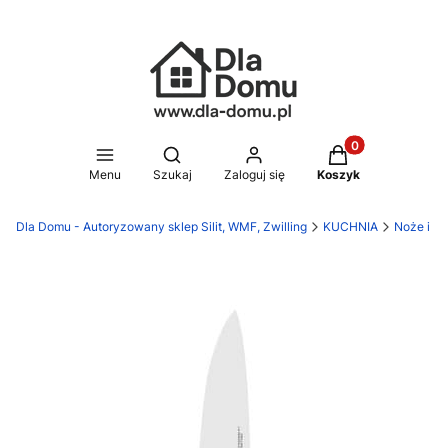
Produkty w koszy
Otwórz wyszukiwarkę
Menu
Szukaj
Zaloguj się
Koszyk
Dla Domu - Autoryzowany sklep Silit, WMF, Zwilling
KUCHNIA
Noże i de