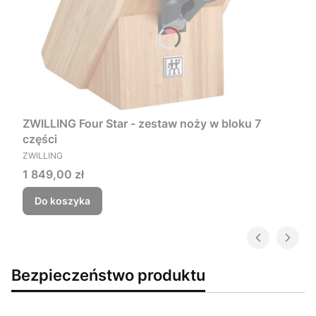
ZWILLING Four Star - zestaw noży w bloku 7
części
PRODUCENT
ZWILLING
Cena
1 849,00 zł
Do koszyka
Bezpieczeństwo produktu