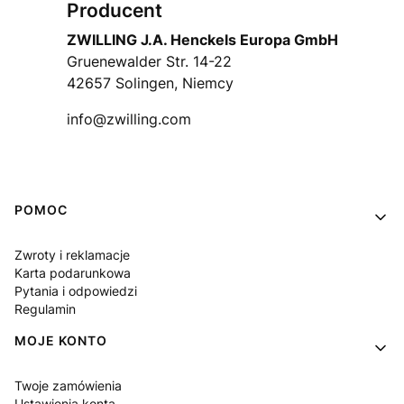
Producent
ZWILLING J.A. Henckels Europa GmbH
Gruenewalder Str. 14-22
42657 Solingen, Niemcy
info@zwilling.com
Linki w stopce
POMOC
Zwroty i reklamacje
Karta podarunkowa
Pytania i odpowiedzi
Regulamin
MOJE KONTO
Twoje zamówienia
Ustawienia konta