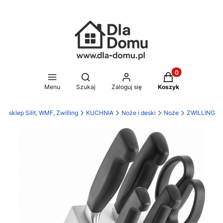
Produkty w koszy
Otwórz wyszukiwarkę
Menu
Szukaj
Zaloguj się
Koszyk
 sklep Silit, WMF, Zwilling
KUCHNIA
Noże i deski
Noże
ZWILLING