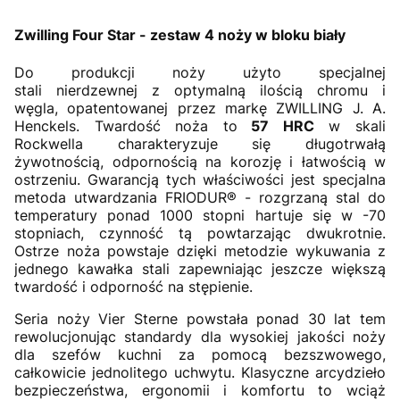
Zwilling Four Star - zestaw 4 noży w bloku biały
Do produkcji noży użyto specjalnej
stali nierdzewnej z optymalną ilością chromu i
węgla, opatentowanej przez markę ZWILLING J. A.
Henckels. Twardość noża to
57 HRC
w skali
Rockwella charakteryzuje się długotrwałą
żywotnością, odpornością na korozję i łatwością w
ostrzeniu. Gwarancją tych właściwości jest specjalna
metoda utwardzania FRIODUR® - rozgrzaną stal do
temperatury ponad 1000 stopni hartuje się w -70
stopniach, czynność tą powtarzając dwukrotnie.
Ostrze noża powstaje dzięki metodzie wykuwania z
jednego kawałka stali zapewniając jeszcze większą
twardość i odporność na stępienie.
Seria noży Vier Sterne powstała ponad 30 lat tem
rewolucjonując standardy dla wysokiej jakości noży
dla szefów kuchni za pomocą bezszwowego,
całkowicie jednolitego uchwytu. Klasyczne arcydzieło
bezpieczeństwa, ergonomii i komfortu to wciąż