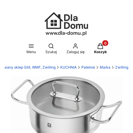
Produkty w koszy
Otwórz wyszukiwarkę
Menu
Szukaj
Zaloguj się
Koszyk
zowany sklep Silit, WMF, Zwilling
KUCHNIA
Patelnie
Marka
Zwilling