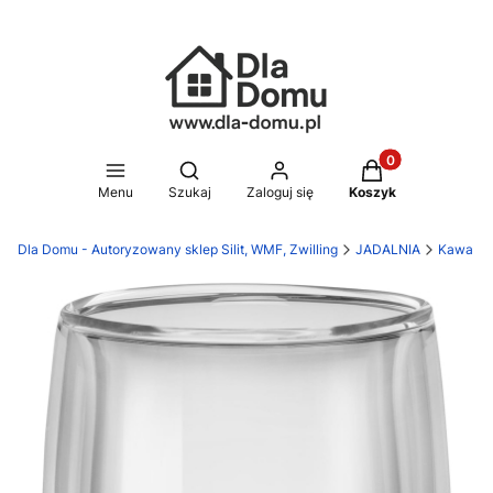
Produkty w koszy
Otwórz wyszukiwarkę
Menu
Szukaj
Zaloguj się
Koszyk
Dla Domu - Autoryzowany sklep Silit, WMF, Zwilling
JADALNIA
Kawa i h