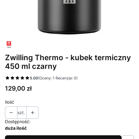
Zwilling Thermo - kubek termiczny
450 ml czarny
5.00
(Oceny: 1 Recenzje: 0)
Cena
129,00 zł
Ilość
szt.
Dostępność:
duża ilość