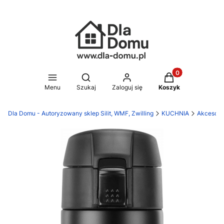
Produkty w koszy
Otwórz wyszukiwarkę
Menu
Szukaj
Zaloguj się
Koszyk
Dla Domu - Autoryzowany sklep Silit, WMF, Zwilling
KUCHNIA
Akcesori