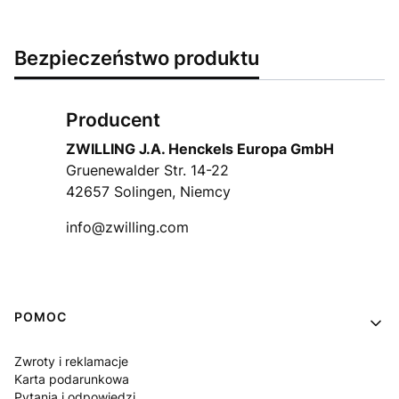
Bezpieczeństwo produktu
Producent
ZWILLING J.A. Henckels Europa GmbH
Gruenewalder Str. 14-22
42657 Solingen, Niemcy
info@zwilling.com
Linki w stopce
POMOC
Zwroty i reklamacje
Karta podarunkowa
Pytania i odpowiedzi