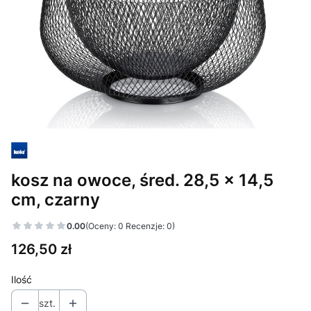
kosz na owoce, śred. 28,5 x 14,5
cm, czarny
0.00
(Oceny: 0 Recenzje: 0)
Cena
126,50 zł
Ilość
szt.