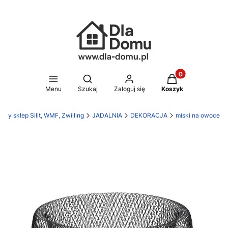
Produkty w koszy
Otwórz wyszukiwarkę
Menu
Szukaj
Zaloguj się
Koszyk
ny sklep Silit, WMF, Zwilling
JADALNIA
DEKORACJA
miski na owoce