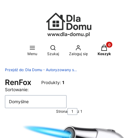
Produkty w koszy
Otwórz wyszukiwarkę
Menu
Szukaj
Zaloguj się
Koszyk
Przejdź do:
Dla Domu - Autoryzowany sklep Silit, WMF, Zwilling
RenFox
Produkty:
1
Lista produktów
Sortowanie:
Domyślne
Strona
z 1