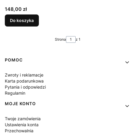
Cena
148,00 zł
Do koszyka
Strona
z 1
Linki w stopce
POMOC
Zwroty i reklamacje
Karta podarunkowa
Pytania i odpowiedzi
Regulamin
MOJE KONTO
Twoje zamówienia
Ustawienia konta
Przechowalnia