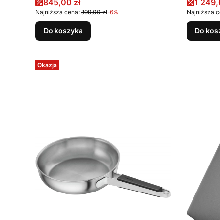
Cena promocyjna
Cena 
845,00 zł
1 249,
Najniższa cena:
899,00 zł
-6%
Najniższa c
Do koszyka
Do kos
Okazja