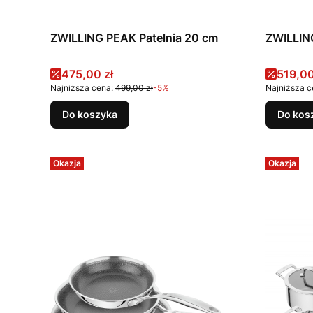
ZWILLING PEAK Patelnia 20 cm
ZWILLIN
Cena promocyjna
Cena 
475,00 zł
519,00
Najniższa cena:
499,00 zł
-5%
Najniższa c
Do koszyka
Do kos
Okazja
Okazja