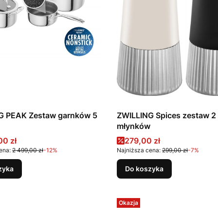
G PEAK Zestaw garnków 5
ZWILLING Spices zestaw 2
młynków
promocyjna
Cena promocyjna
00 zł
279,00 zł
ena:
2 499,00 zł
-12%
Najniższa cena:
299,00 zł
-7%
zyka
Do koszyka
Okazja