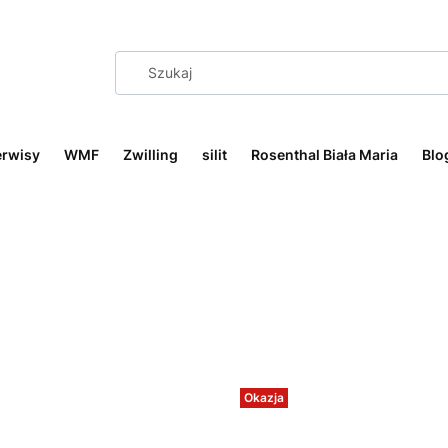
erwisy
WMF
Zwilling
silit
Rosenthal Biała Maria
Blo
Okazja