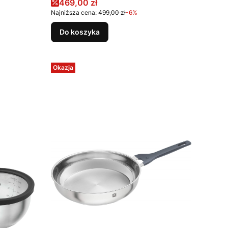
Cena promocyjna
469,00 zł
Najniższa cena:
499,00 zł
-6%
Do koszyka
Okazja