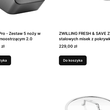
 Pro - Zestaw 5 noży w
ZWILLING FRESH & SAVE Z
amoostrzącym 2.0
stalowych misek z pokryw
Cena
 zł
229,00 zł
zyka
Do koszyka