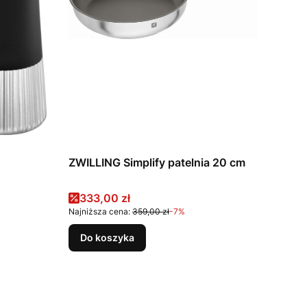
ZWILLING Simplify patelnia 20 cm
Cena promocyjna
333,00 zł
Najniższa cena:
359,00 zł
-7%
Do koszyka