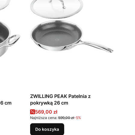
ZWILLING PEAK Patelnia z
26 cm
pokrywką 26 cm
Cena promocyjna
569,00 zł
Najniższa cena:
599,00 zł
-5%
Do koszyka