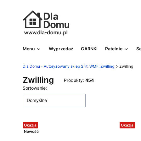
Menu
Wyprzedaż
GARNKI
Patelnie
S
Dla Domu - Autoryzowany sklep Silit, WMF, Zwilling
Zwilling
Zwilling
Produkty:
454
Lista produktów
Sortowanie:
Domyślne
Okazja
Okazja
Nowość