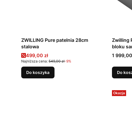
ZWILLING Pure patelnia 28cm
Zwilling
stalowa
bloku s
Cena promocyjna
Cena
499,00 zł
1 999,00
Najniższa cena:
549,00 zł
-9%
Do koszyka
Do kos
Okazja