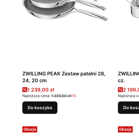
ZWILLING PEAK Zestaw patelni 28,
ZWILLIN
24, 20 cm
cz.
Cena promocyjna
Cena 
1 239,00 zł
2 199,
Najniższa cena:
1 239,00 zł
0%
Najniższa c
Do koszyka
Do kos
Okazja
Okazja