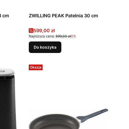
8 cm
ZWILLING PEAK Patelnia 30 cm
Cena promocyjna
599,00 zł
Najniższa cena:
599,00 zł
0%
Do koszyka
Okazja