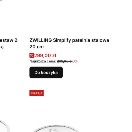
estaw 2
ZWILLING Simplify patelnia stalowa
ką
20 cm
Cena promocyjna
299,00 zł
Najniższa cena:
299,00 zł
0%
Do koszyka
Okazja