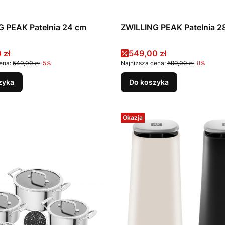
G PEAK Patelnia 24 cm
ZWILLING PEAK Patelnia 2
promocyjna
Cena promocyjna
 zł
549,00 zł
ena:
549,00 zł
-5%
Najniższa cena:
599,00 zł
-8%
zyka
Do koszyka
Okazja