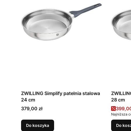
ZWILLING Simplify patelnia stalowa
ZWILLING
24 cm
28 cm
Cena
Cena 
379,00 zł
399,00
Najniższa c
Do koszyka
Do kos