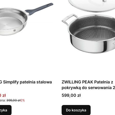
 Simplify patelnia stalowa
ZWILLING PEAK Patelnia z
pokrywką do serwowania 
promocyjna
Cena
 zł
599,00 zł
ena:
399,00 zł
0%
zyka
Do koszyka