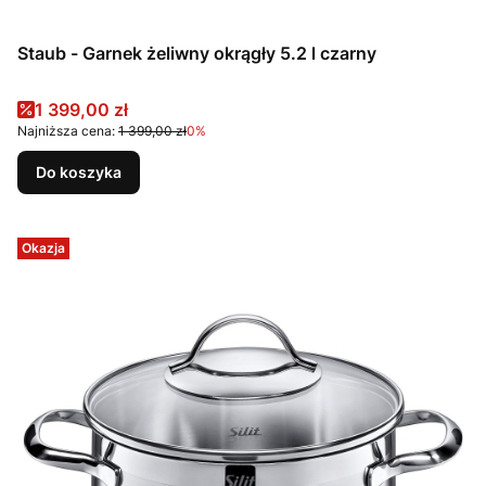
Staub - Garnek żeliwny okrągły 5.2 l czarny
Cena promocyjna
1 399,00 zł
Najniższa cena:
1 399,00 zł
0%
Do koszyka
Okazja