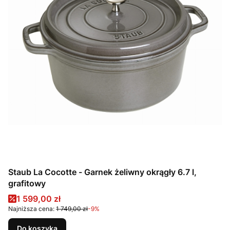
Staub La Cocotte - Garnek żeliwny okrągły 6.7 l,
grafitowy
Cena promocyjna
1 599,00 zł
Najniższa cena:
1 749,00 zł
-9%
Do koszyka