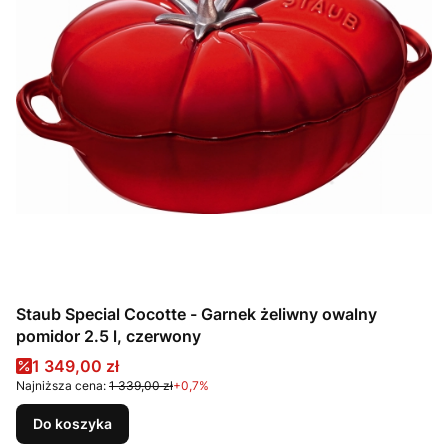
Staub Special Cocotte - Garnek żeliwny owalny
pomidor 2.5 l, czerwony
Cena promocyjna
1 349,00 zł
Najniższa cena:
1 339,00 zł
+0,7%
Do koszyka