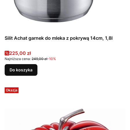
Silit Achat garnek do mleka z pokrywą 14cm, 1,8l
Cena promocyjna
225,00 zł
Najniższa cena:
249,00 zł
-10%
Do koszyka
Okazja