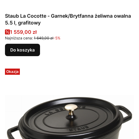
Staub La Cocotte - Garnek/Brytfanna żeliwna owalna
5.5 l, grafitowy
Cena promocyjna
1 559,00 zł
Najniższa cena:
1 649,00 zł
-5%
Do koszyka
Okazja