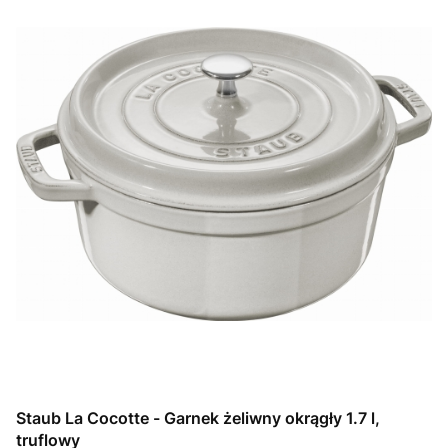
Staub La Cocotte - Garnek żeliwny okrągły 1.7 l,
truflowy