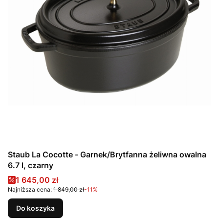
Staub La Cocotte - Garnek/Brytfanna żeliwna owalna
6.7 l, czarny
Cena promocyjna
1 645,00 zł
Najniższa cena:
1 849,00 zł
-11%
Do koszyka