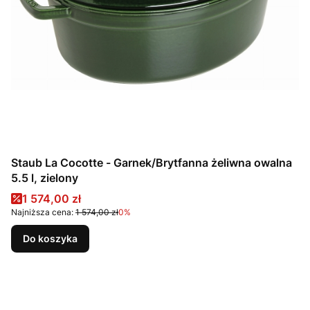
Staub La Cocotte - Garnek/Brytfanna żeliwna owalna
5.5 l, zielony
Cena promocyjna
1 574,00 zł
Najniższa cena:
1 574,00 zł
0%
Do koszyka