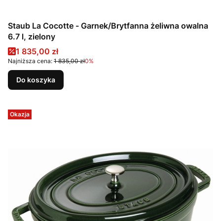
Staub La Cocotte - Garnek/Brytfanna żeliwna owalna
6.7 l, zielony
Cena promocyjna
1 835,00 zł
Najniższa cena:
1 835,00 zł
0%
Do koszyka
Okazja