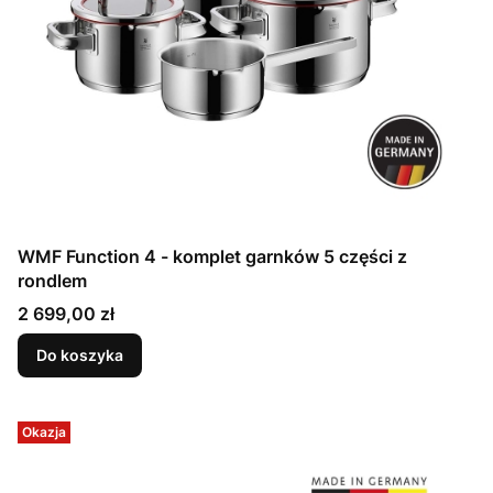
WMF Function 4 - komplet garnków 5 części z
rondlem
Cena
2 699,00 zł
Do koszyka
Okazja