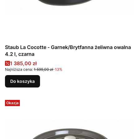
Staub La Cocotte - Garnek/Brytfanna żeliwna owalna
4.2 l, czarna
Cena promocyjna
1 385,00 zł
Najniższa cena:
1 599,00 zł
-13%
Do koszyka
Okazja