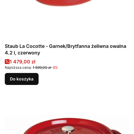
Staub La Cocotte - Garnek/Brytfanna żeliwna owalna
4.2 l, czerwony
Cena promocyjna
1 479,00 zł
Najniższa cena:
1 599,00 zł
-8%
Do koszyka