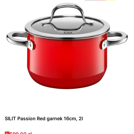
SILIT Passion Red garnek 16cm, 2l
Cena promocyjna