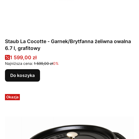
Staub La Cocotte - Garnek/Brytfanna żeliwna owalna
6.7 l, grafitowy
Cena promocyjna
1 599,00 zł
Najniższa cena:
1 599,00 zł
0%
Do koszyka
Okazja