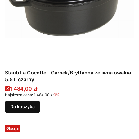
Staub La Cocotte - Garnek/Brytfanna żeliwna owalna
5.5 l, czarny
Cena promocyjna
1 484,00 zł
Najniższa cena:
1 484,00 zł
0%
Do koszyka
Okazja