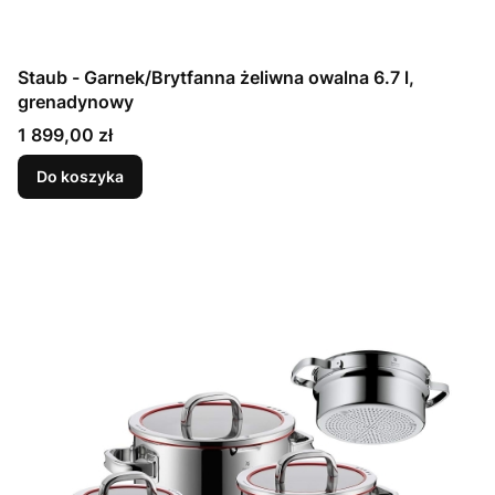
Staub - Garnek/Brytfanna żeliwna owalna 6.7 l,
grenadynowy
Cena
1 899,00 zł
Do koszyka