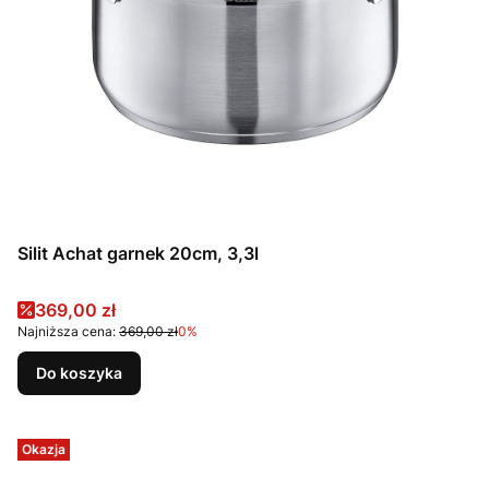
Silit Achat garnek 20cm, 3,3l
Cena promocyjna
369,00 zł
Najniższa cena:
369,00 zł
0%
Do koszyka
Okazja