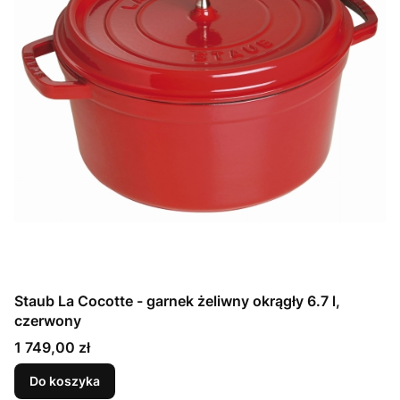
Staub La Cocotte - garnek żeliwny okrągły 6.7 l,
czerwony
Cena
1 749,00 zł
Do koszyka