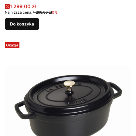
Cena promocyjna
1 299,00 zł
Najniższa cena:
1 299,00 zł
0%
Do koszyka
Okazja