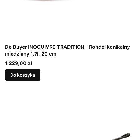
De Buyer INOCUIVRE TRADITION - Rondel konikalny
miedziany 1.7l, 20 cm
Cena
1 229,00 zł
Do koszyka