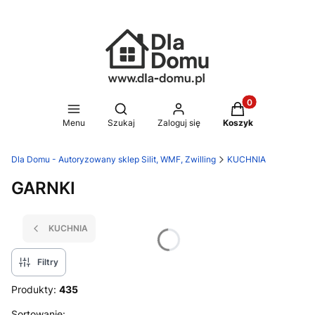
Produkty w koszy
Otwórz wyszukiwarkę
Menu
Szukaj
Zaloguj się
Koszyk
Dla Domu - Autoryzowany sklep Silit, WMF, Zwilling
KUCHNIA
GARNKI
KUCHNIA
Filtry
Produkty:
435
Sortowanie: