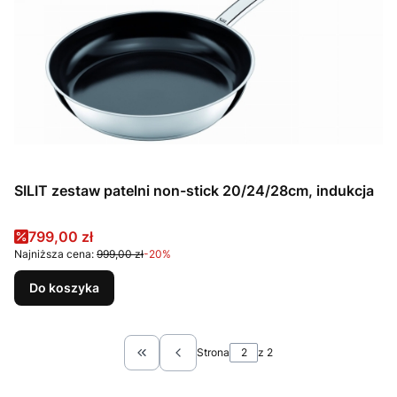
SILIT zestaw patelni non-stick 20/24/28cm, indukcja
Cena promocyjna
799,00 zł
Najniższa cena:
999,00 zł
-20%
Do koszyka
Strona
z 2
Wróć do pierwszej strony z produktami