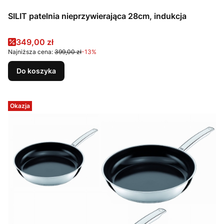
SILIT patelnia nieprzywierająca 28cm, indukcja
Cena promocyjna
349,00 zł
Najniższa cena:
399,00 zł
-13%
Do koszyka
Okazja