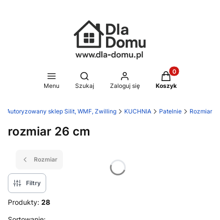
Produkty w koszy
Otwórz wyszukiwarkę
Menu
Szukaj
Zaloguj się
Koszyk
- Autoryzowany sklep Silit, WMF, Zwilling
KUCHNIA
Patelnie
Rozmiar
rozmiar 26 cm
Rozmiar
Filtry
Produkty:
28
Sortowanie: