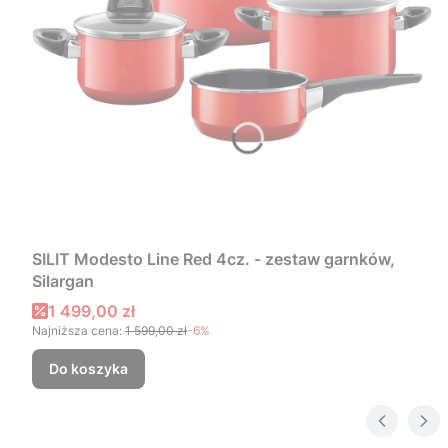
SILIT Modesto Line Red 4cz. - zestaw garnków,
Silargan
Cena promocyjna
1 499,00 zł
Najniższa cena:
1 599,00 zł
-6%
Do koszyka