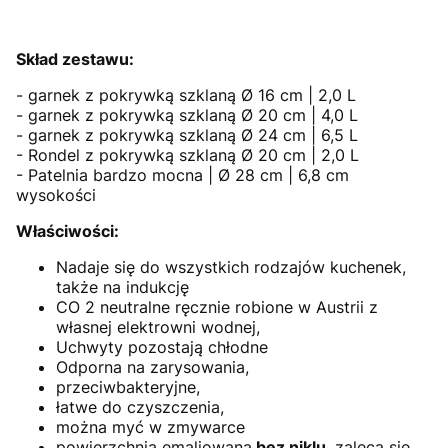
Skład zestawu:
- garnek z pokrywką szklaną Ø 16 cm | 2,0 L
- garnek z pokrywką szklaną Ø 20 cm | 4,0 L
- garnek z pokrywką szklaną Ø 24 cm | 6,5 L
- Rondel z pokrywką szklaną Ø 20 cm | 2,0 L
- Patelnia bardzo mocna | Ø 28 cm | 6,8 cm
wysokości
Właściwości:
Nadaje się do wszystkich rodzajów kuchenek,
także na indukcję
CO 2 neutralne ręcznie robione w Austrii z
własnej elektrowni wodnej,
Uchwyty pozostają chłodne
Odporna na zarysowania,
przeciwbakteryjne,
łatwe do czyszczenia,
można myć w zmywarce
powierzchnia emaliowana
bez niklu
, zaleca się