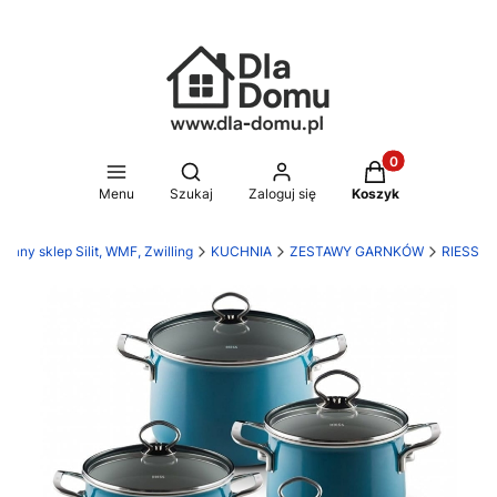
Produkty w koszy
Otwórz wyszukiwarkę
Menu
Szukaj
Zaloguj się
Koszyk
any sklep Silit, WMF, Zwilling
KUCHNIA
ZESTAWY GARNKÓW
RIESS