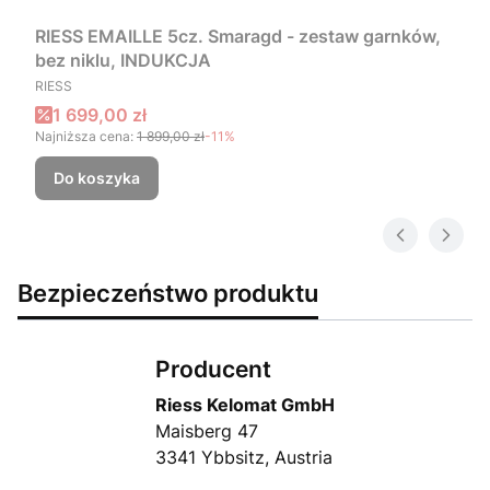
RIESS EMAILLE 5cz. Smaragd - zestaw garnków,
bez niklu, INDUKCJA
PRODUCENT
RIESS
Cena promocyjna
1 699,00 zł
Najniższa cena:
1 899,00 zł
-11%
Do koszyka
Bezpieczeństwo produktu
Producent
Riess Kelomat GmbH
Maisberg 47
3341 Ybbsitz, Austria