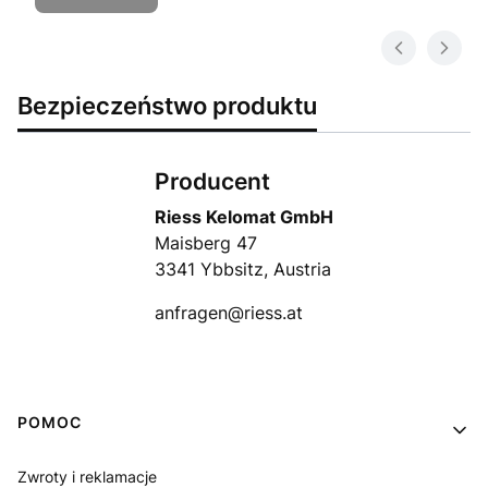
Bezpieczeństwo produktu
Producent
Riess Kelomat GmbH
Maisberg 47
3341 Ybbsitz, Austria
anfragen@riess.at
Linki w stopce
POMOC
Zwroty i reklamacje