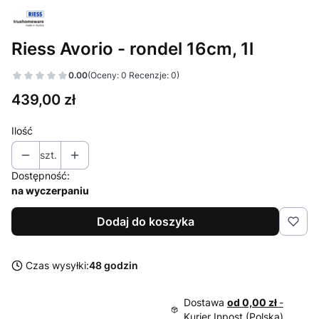
Riess Avorio - rondel 16cm, 1l
0.00
(Oceny: 0 Recenzje: 0)
Cena
439,00 zł
Ilość
szt.
Dostępność:
na wyczerpaniu
Dodaj do koszyka
Czas wysyłki:
48 godzin
Dostawa
od 0,00 zł
-
Kurier Inpost (Polska)