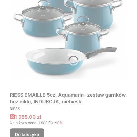
RIESS EMAILLE 5cz. Aquamarin- zestaw garnków,
bez niklu, INDUKCJA, niebieski
PRODUCENT
RIESS
Cena promocyjna
1 988,00 zł
Najniższa cena:
1 988,00 zł
0%
Do koszyka