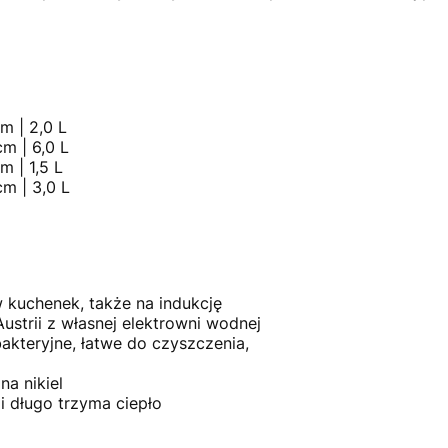
m | 2,0 L
m | 6,0 L
m | 1,5 L
m | 3,0 L
 kuchenek, także na indukcję
ustrii z własnej elektrowni wodnej
kteryjne, łatwe do czyszczenia,
na nikiel
i długo trzyma ciepło