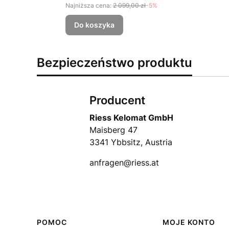
Najniższa cena:
2 099,00 zł
-5%
Do koszyka
Bezpieczeństwo produktu
Producent
Riess Kelomat GmbH
Maisberg 47
3341 Ybbsitz, Austria
anfragen@riess.at
Linki w stopce
POMOC
MOJE KONTO