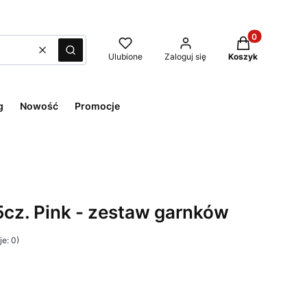
Produkty w kos
Wyczyść
Szukaj
Ulubione
Zaloguj się
Koszyk
g
Nowość
Promocje
cz. Pink - zestaw garnków
e: 0)