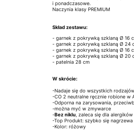
i ponadczasowe.
Naczynia klasy PREMIUM
Skład zestawu:
- garnek z pokrywką szklaną Ø 16 c
- garnek z pokrywką szklaną Ø 24 c
- garnek z pokrywką szklaną Ø 16 c
- garnek z pokrywką szklaną Ø 20 c
- patelnia 28 cm
W skrócie:
-Nadaje się do wszystkich rodzajów
-CO 2 neutralne ręcznie robione w A
-Odporna na zarysowania, przeciwba
-można myć w zmywarce
-
Bez niklu
, zaleca się dla alergików 
-Top Produkt: szybko się nagrzewa 
-Kolor: różowy