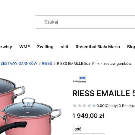
erwisy
WMF
Zwilling
silit
Rosenthal Biała Maria
Blo
ZESTAWY GARNKÓW
RIESS
RIESS EMAILLE 5cz. Pink - zestaw garnków
RIESS EMAILLE 5
0.00
(Oceny: 0 Recenzj
Cena
1 949,00 zł
Ilość