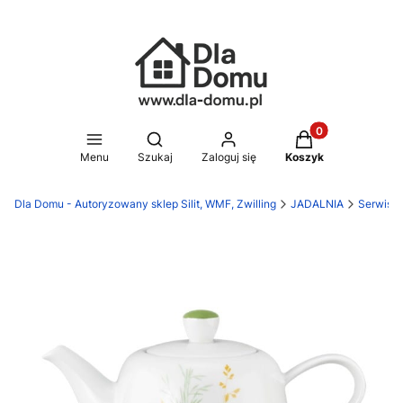
Produkty w koszy
Otwórz wyszukiwarkę
Menu
Szukaj
Zaloguj się
Koszyk
Dla Domu - Autoryzowany sklep Silit, WMF, Zwilling
JADALNIA
Serwisy