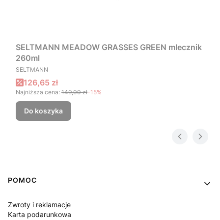
SELTMANN MEADOW GRASSES GREEN mlecznik
260ml
PRODUCENT
SELTMANN
Cena promocyjna
126,65 zł
Najniższa cena:
149,00 zł
-15%
Do koszyka
Linki w stopce
POMOC
Zwroty i reklamacje
Karta podarunkowa