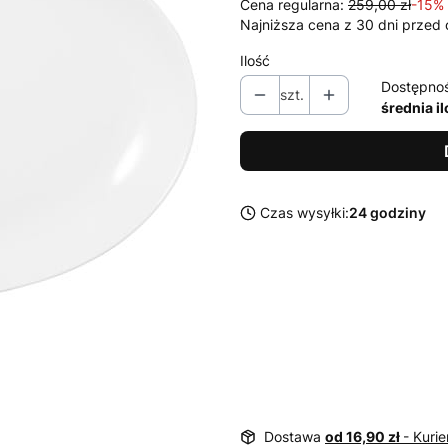
Cena regularna:
259,00 zł
-15%
Najniższa cena z 30 dni przed 
Ilość
Dostępno
szt.
średnia i
Czas wysyłki:
24 godziny
Dostawa
od 16,90 zł
- Kurie