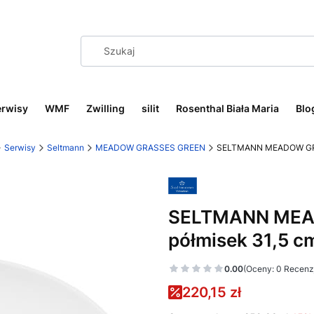
erwisy
WMF
Zwilling
silit
Rosenthal Biała Maria
Blo
Serwisy
Seltmann
MEADOW GRASSES GREEN
SELTMANN MEADOW GRA
SELTMANN MEA
półmisek 31,5 c
0.00
(Oceny: 0 Recenzj
220,15 zł