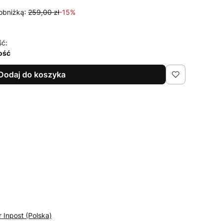
obniżką:
259,00 zł
-15%
ść:
lość
Dodaj do koszyka
r Inpost (Polska)