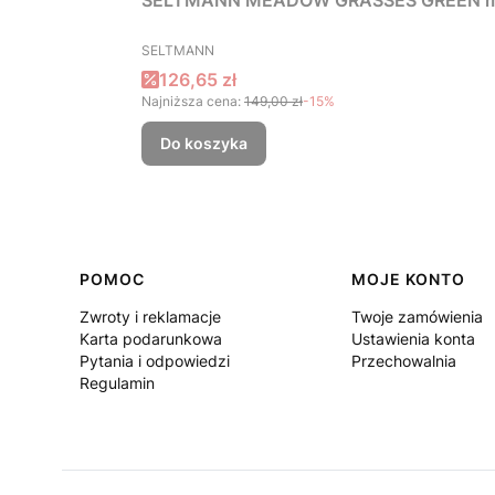
SELTMANN MEADOW GRASSES GREEN ml
PRODUCENT
SELTMANN
Cena promocyjna
126,65 zł
Najniższa cena:
149,00 zł
-15%
Do koszyka
Linki w stopce
POMOC
MOJE KONTO
Zwroty i reklamacje
Twoje zamówienia
Karta podarunkowa
Ustawienia konta
Pytania i odpowiedzi
Przechowalnia
Regulamin