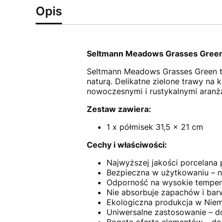
Opis
Seltmann Meadows Grasses Green –
Seltmann Meadows Grasses Green to
naturą. Delikatne zielone trawy na 
nowoczesnymi i rustykalnymi aranża
Zestaw zawiera:
1 x półmisek 31,5 x 21 cm
Cechy i właściwości:
Najwyższej jakości porcelana
Bezpieczna w użytkowaniu – na
Odporność na wysokie tempera
Nie absorbuje zapachów i barw
Ekologiczna produkcja w Niem
Uniwersalne zastosowanie – do