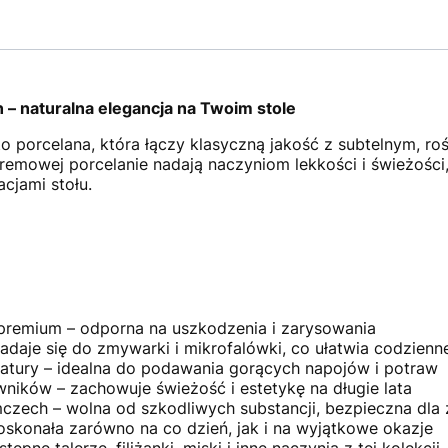
 naturalna elegancja na Twoim stole
 porcelana, która łączy klasyczną jakość z subtelnym, r
kremowej porcelanie nadają naczyniom lekkości i świeżości
cjami stołu.
 premium – odporna na uszkodzenia i zarysowania
daje się do zmywarki i mikrofalówki, co ułatwia codzien
tury – idealna do podawania gorących napojów i potraw
ników – zachowuje świeżość i estetykę na długie lata
czech – wolna od szkodliwych substancji, bezpieczna dla
skonała zarówno na co dzień, jak i na wyjątkowe okazje