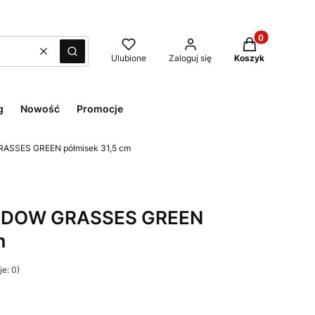
Produkty w kos
Wyczyść
Szukaj
Ulubione
Zaloguj się
Koszyk
g
Nowość
Promocje
SSES GREEN półmisek 31,5 cm
DOW GRASSES GREEN
m
e: 0)