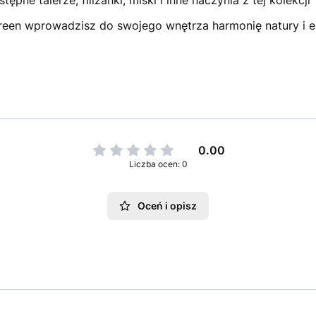
pne talerze, filiżanki, miski i inne naczynia z tej kolekcji
reen wprowadzisz do swojego wnętrza harmonię natury i el
0.00
Liczba ocen: 0
Oceń i opisz