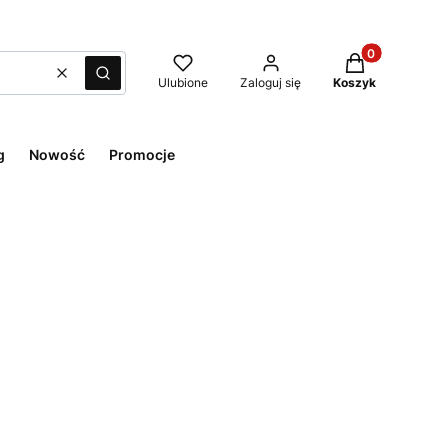
Produkty w kos
Wyczyść
Szukaj
Ulubione
Zaloguj się
Koszyk
g
Nowość
Promocje