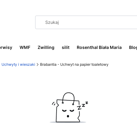
erwisy
WMF
Zwilling
silit
Rosenthal Biała Maria
Blo
Uchwyty i wieszaki
Brabantia - Uchwyt na papier toaletowy