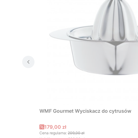
WMF Gourmet Wyciskacz do cytrusów
Cena promocyjna
179,00 zł
Cena regularna:
209,00 zł