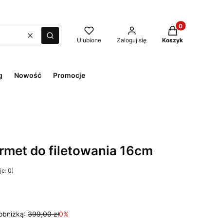
Produkty w kos
Wyczyść
Szukaj
Ulubione
Zaloguj się
Koszyk
g
Nowość
Promocje
met do filetowania 16cm
e: 0)
obniżką:
399,00 zł
0%