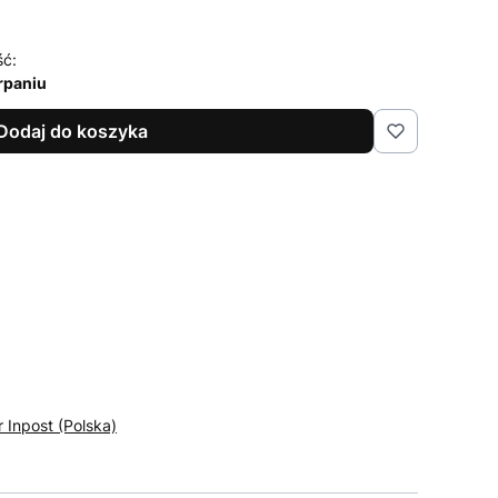
ść:
rpaniu
Dodaj do koszyka
r Inpost (Polska)