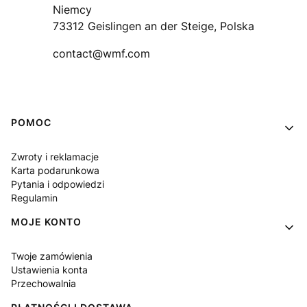
Niemcy
73312 Geislingen an der Steige, Polska
contact@wmf.com
Linki w stopce
POMOC
Zwroty i reklamacje
Karta podarunkowa
Pytania i odpowiedzi
Regulamin
MOJE KONTO
Twoje zamówienia
Ustawienia konta
Przechowalnia