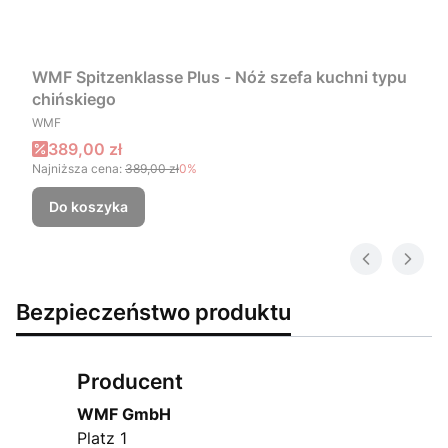
WMF Spitzenklasse Plus - Nóż szefa kuchni typu
chińskiego
PRODUCENT
WMF
Cena promocyjna
389,00 zł
Najniższa cena:
389,00 zł
0%
Do koszyka
Bezpieczeństwo produktu
Producent
WMF GmbH
Platz 1