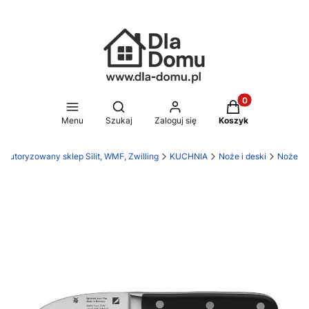
Produkty w koszy
Otwórz wyszukiwarkę
Menu
Szukaj
Zaloguj się
Koszyk
 Autoryzowany sklep Silit, WMF, Zwilling
KUCHNIA
Noże i deski
Noże