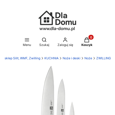
Produkty w koszy
Otwórz wyszukiwarkę
Menu
Szukaj
Zaloguj się
Koszyk
 sklep Silit, WMF, Zwilling
KUCHNIA
Noże i deski
Noże
ZWILLING