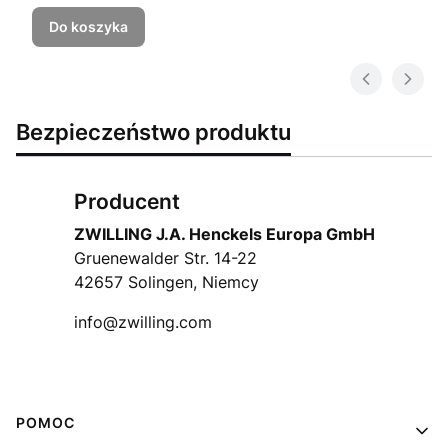
Do koszyka
Bezpieczeństwo produktu
Producent
ZWILLING J.A. Henckels Europa GmbH
Gruenewalder Str. 14-22
42657 Solingen, Niemcy
info@zwilling.com
Linki w stopce
POMOC