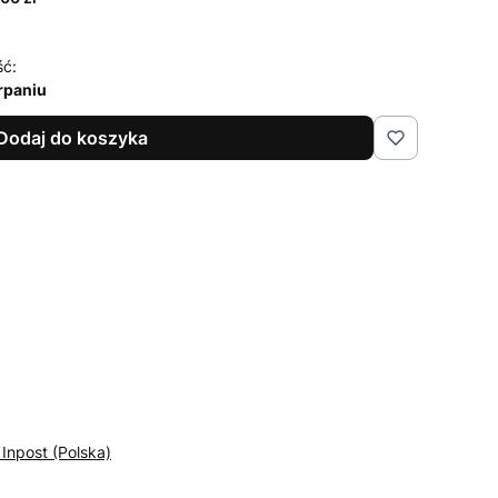
ść:
rpaniu
Dodaj do koszyka
 Inpost (Polska)