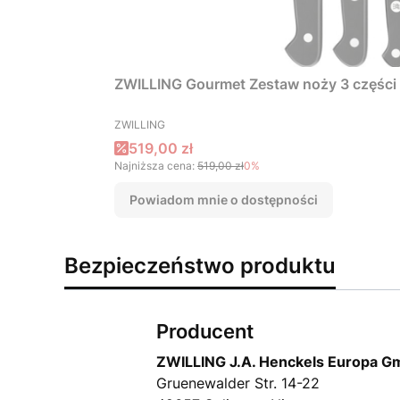
ZWILLING Gourmet Zestaw noży 3 części
PRODUCENT
ZWILLING
Cena promocyjna
519,00 zł
Najniższa cena:
519,00 zł
0%
Powiadom mnie o dostępności
Bezpieczeństwo produktu
Producent
ZWILLING J.A. Henckels Europa 
Gruenewalder Str. 14-22