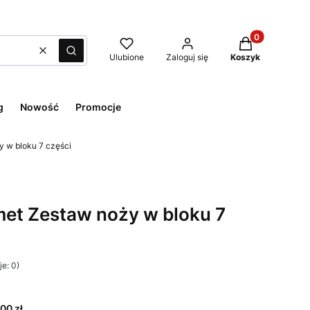
Produkty w kos
Wyczyść
Szukaj
Ulubione
Zaloguj się
Koszyk
g
Nowość
Promocje
 w bloku 7 części
et Zestaw noży w bloku 7
e: 0)
00 zł