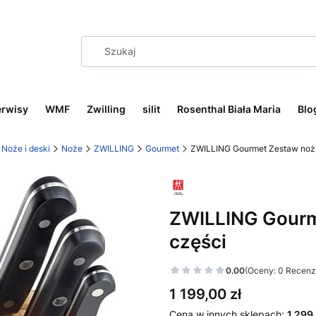
erwisy
WMF
Zwilling
silit
Rosenthal Biała Maria
Blo
Noże i deski
Noże
ZWILLING
Gourmet
ZWILLING Gourmet Zestaw noży
ZWILLING Gourm
części
0.00
(Oceny: 0 Recenzj
Cena
1 199,00 zł
Cena w innych sklepach:
1 299,