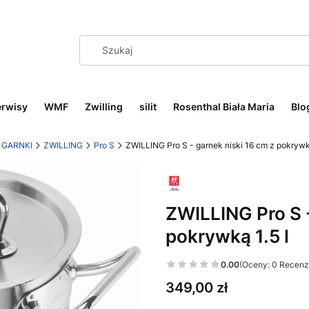
erwisy
WMF
Zwilling
silit
Rosenthal Biała Maria
Blo
GARNKI
ZWILLING
Pro S
ZWILLING Pro S - garnek niski 16 cm z pokrywką
ZWILLING Pro S -
pokrywką 1.5 l
0.00
(Oceny: 0 Recenzj
Cena
349,00 zł