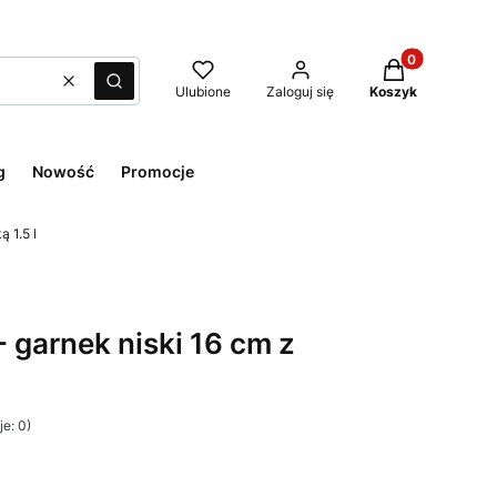
Produkty w kos
Wyczyść
Szukaj
Ulubione
Zaloguj się
Koszyk
g
Nowość
Promocje
 1.5 l
 garnek niski 16 cm z
e: 0)