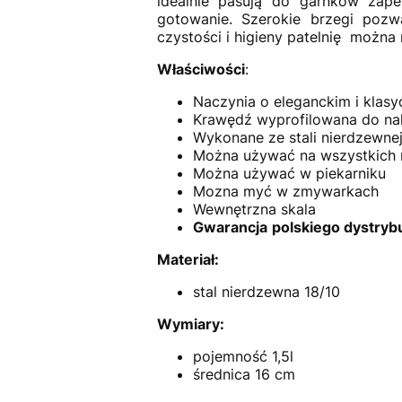
idealnie pasują do garnków zap
gotowanie. Szerokie brzegi pozw
czystości i higieny patelnię możn
Właściwości
:
Naczynia o eleganckim i klas
Krawędź wyprofilowana do na
Wykonane ze stali nierdzewnej
Można używać na wszystkich 
Można używać w piekarniku
Mozna myć w zmywarkach
Wewnętrzna skala
Gwarancja
polskiego dystryb
Materiał:
stal nierdzewna 18/10
Wymiary:
pojemność 1,5l
średnica 16 cm