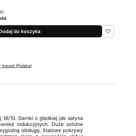
ść:
lość
Dodaj do koszyka
r Inpost (Polska)
18/10. Garnki o gładkiej jak satyna
wnież indukcyjnych. Duże solidne
i wygodną obsługę. Stalowe pokrywy