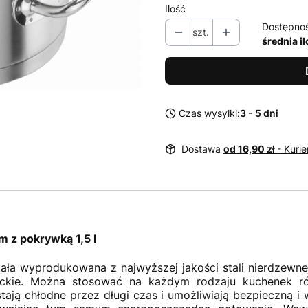
Ilość
Dostępno
szt.
średnia i
Czas wysyłki:
3 - 5 dni
Dostawa
od 16,90 zł
- Kurie
m z pokrywką 1,5 l
ała wyprodukowana z najwyższej jakości stali nierdzewnej 
ckie. Można stosować na każdym rodzaju kuchenek ró
stają chłodne przez długi czas i umożliwiają bezpieczną 