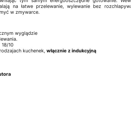
ewniając tym samym energooszczędne gotowanie. Wewn
alają na łatwe przelewanie, wylewanie bez rozchlapywa
a myć w zmywarce.
ycznym wyglądzie
lewania.
 18/10
rodzajach kuchenek,
włącznie z indukcyjną
utora