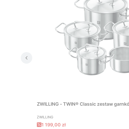
ZWILLING - TWIN® Classic zestaw garnkó
PRODUCENT
ZWILLING
Cena promocyjna
1 199,00 zł