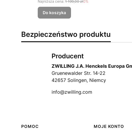
Najniższa cena:
1 199,00 zł
0%
Do koszyka
Bezpieczeństwo produktu
Producent
ZWILLING J.A. Henckels Europa 
Gruenewalder Str. 14-22
42657 Solingen, Niemcy
info@zwilling.com
Linki w stopce
POMOC
MOJE KONTO