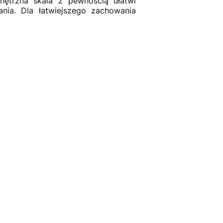
ętrzna skala z pewnością ułatwi
nia. Dla łatwiejszego zachowania