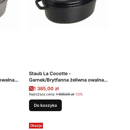
Staub La Cocotte -
 owalna
Garnek/Brytfanna żeliwna owalna
4.2 l, czarna
Cena promocyjna
1 385,00 zł
Najniższa cena:
1 599,00 zł
-13%
Do koszyka
Okazja