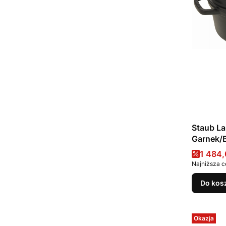
Staub La
Garnek/Brytfan
5.5 l, cz
Cena 
1 484,
Najniższa c
Do kos
Okazja