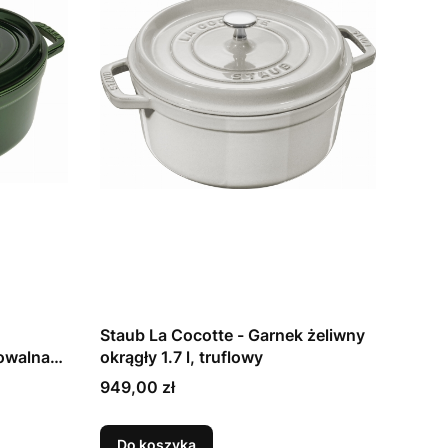
Staub La Cocotte - Garnek żeliwny
 owalna
okrągły 1.7 l, truflowy
Cena
949,00 zł
Do koszyka