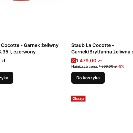
 Cocotte - Garnek żeliwny
Staub La Cocotte -
8.35 l, czerwony
Garnek/Brytfanna żeliwna
4.2 l, czerwony
Cena promocyjna
 zł
1 479,00 zł
Najniższa cena:
1 599,00 zł
-8%
zyka
Do koszyka
Okazja