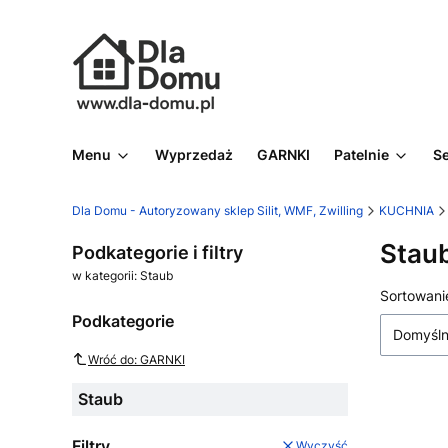
Menu
Wyprzedaż
GARNKI
Patelnie
S
Dla Domu - Autoryzowany sklep Silit, WMF, Zwilling
KUCHNIA
Stau
Podkategorie i filtry
w kategorii: Staub
Lista
Sortowani
Podkategorie
Domyśl
Wróć do: GARNKI
Staub
Filtry
Wyczyść