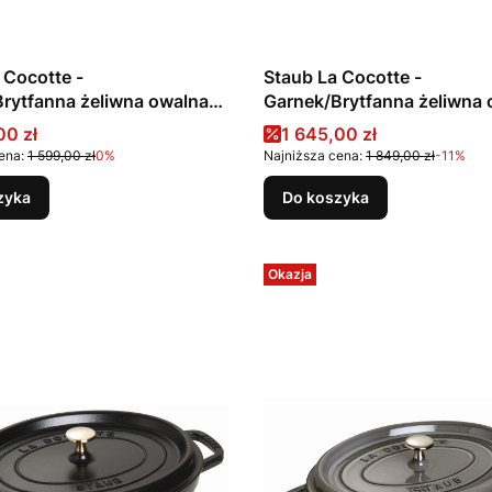
 Cocotte -
Staub La Cocotte -
rytfanna żeliwna owalna
Garnek/Brytfanna żeliwna
afitowy
6.7 l, czarny
promocyjna
Cena promocyjna
00 zł
1 645,00 zł
ena:
1 599,00 zł
0%
Najniższa cena:
1 849,00 zł
-11%
zyka
Do koszyka
Okazja