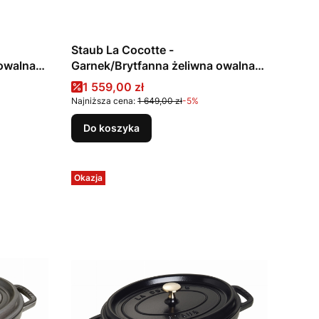
Staub La Cocotte -
 owalna
Garnek/Brytfanna żeliwna owalna
5.5 l, grafitowy
Cena promocyjna
1 559,00 zł
Najniższa cena:
1 649,00 zł
-5%
Do koszyka
Okazja