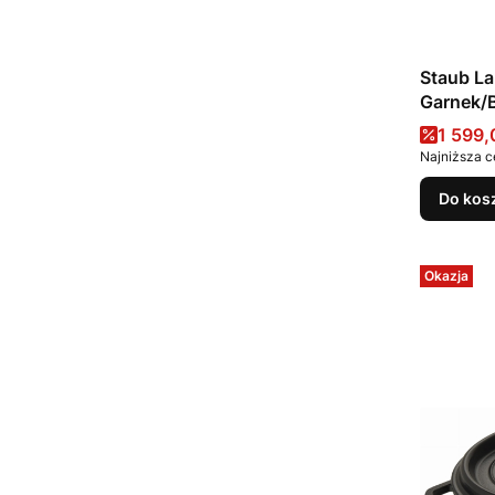
Staub La
Garnek/B
6.7 l, gr
Cena 
1 599,
Najniższa c
Do kos
Okazja