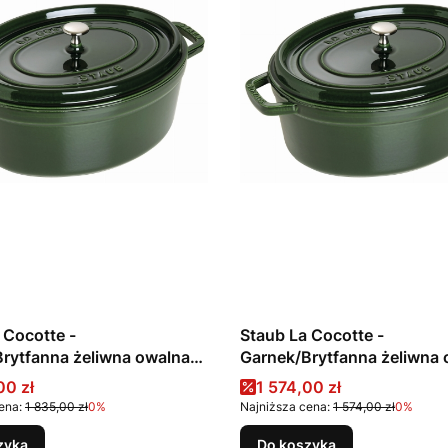
 Cocotte -
Staub La Cocotte -
rytfanna żeliwna owalna
Garnek/Brytfanna żeliwna
elony
5.5 l, zielony
promocyjna
Cena promocyjna
00 zł
1 574,00 zł
ena:
1 835,00 zł
0%
Najniższa cena:
1 574,00 zł
0%
zyka
Do koszyka