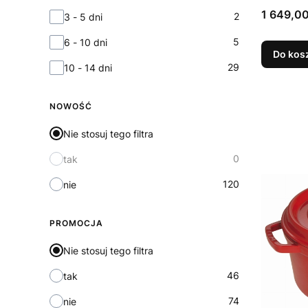
5.5 l, c
Cena
1 649,00
2
3 - 5 dni
5
6 - 10 dni
Do kos
29
10 - 14 dni
NOWOŚĆ
Nie stosuj tego filtra
0
tak
120
nie
PROMOCJA
Nie stosuj tego filtra
46
tak
74
nie