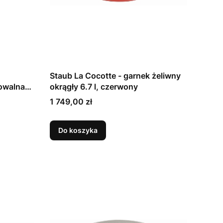
Staub La Cocotte - garnek żeliwny
 owalna
okrągły 6.7 l, czerwony
Cena
1 749,00 zł
Do koszyka