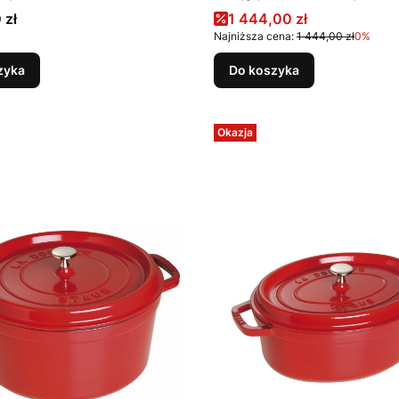
zerwony
Cena promocyjna
 zł
1 444,00 zł
Najniższa cena:
1 444,00 zł
0%
zyka
Do koszyka
Okazja