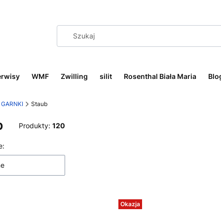
erwisy
WMF
Zwilling
silit
Rosenthal Biała Maria
Blo
GARNKI
Staub
b
Produkty:
120
 produktów
e:
ne
Okazja