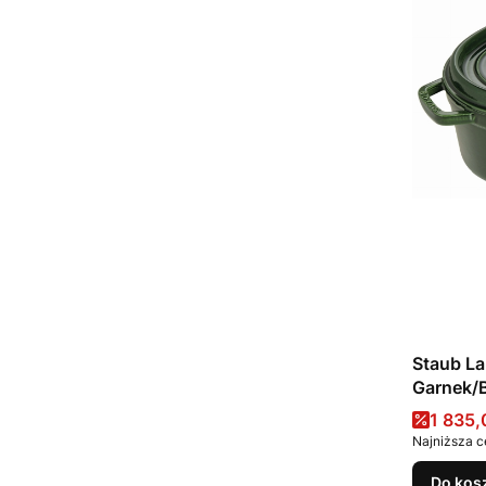
Staub La
Garnek/B
6.7 l, zi
Cena 
1 835,
Najniższa c
Do kos