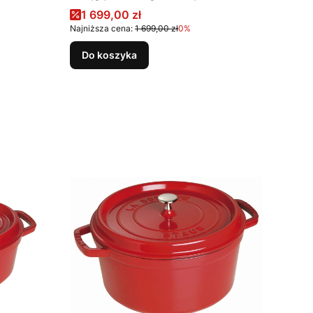
Cena promocyjna
1 699,00 zł
Najniższa cena:
1 699,00 zł
0%
Do koszyka