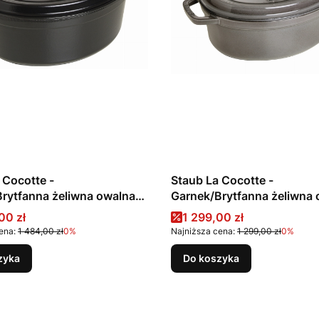
 Cocotte -
Staub La Cocotte -
na żeliwna owalna
Garnek/Brytfanna żeliwna
arny
4.2 l, grafitowy
promocyjna
Cena promocyjna
00 zł
1 299,00 zł
ena:
1 484,00 zł
0%
Najniższa cena:
1 299,00 zł
0%
zyka
Do koszyka