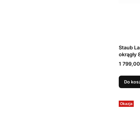
Staub La
okrągły 
Cena
1 799,00
Do kos
Okazja