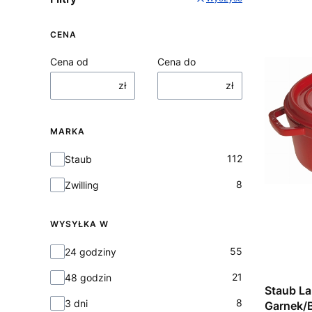
CENA
Cena od
Cena do
zł
zł
MARKA
Marka
112
Staub
8
Zwilling
WYSYŁKA W
Wysyłka w
55
24 godziny
21
48 godzin
Staub La
8
3 dni
Garnek/B