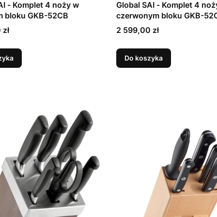
Global SAI - Komplet 4 noży w
m bloku GKB-52CB
czerwonym bloku GKB-52
Cena
 zł
2 599,00 zł
zyka
Do koszyka