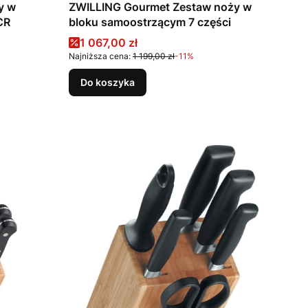
ZWILLING Gourmet Zestaw noży w
CR
bloku samoostrzącym 7 części
Cena promocyjna
1 067,00 zł
Najniższa cena:
1 199,00 zł
-11%
Do koszyka