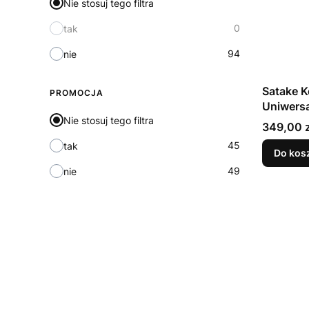
Nie stosuj tego filtra
0
tak
94
nie
Satake K
PROMOCJA
Uniwersa
Nie stosuj tego filtra
cm
Cena
349,00 z
45
tak
Do kos
49
nie