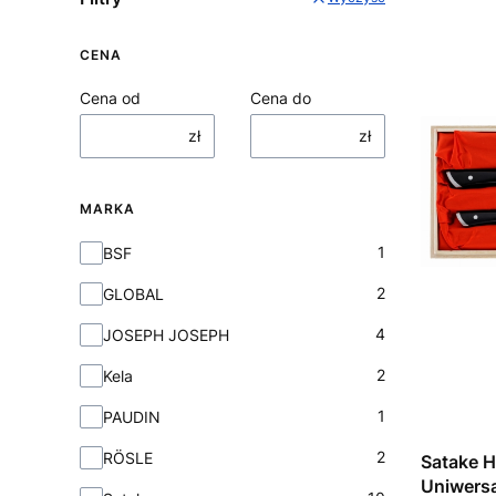
CENA
Cena od
Cena do
zł
zł
MARKA
Marka
1
BSF
2
GLOBAL
4
JOSEPH JOSEPH
2
Kela
1
PAUDIN
2
RÖSLE
Satake H
Uniwersa