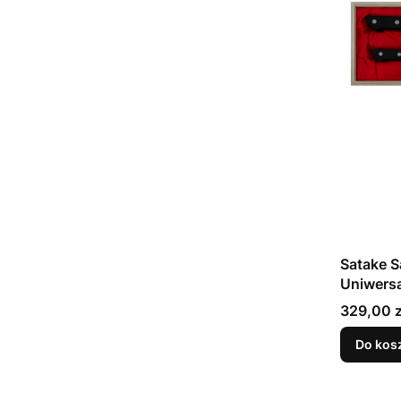
Satake S
Uniwersalny 
21 cm
Cena
329,00 z
Do kos