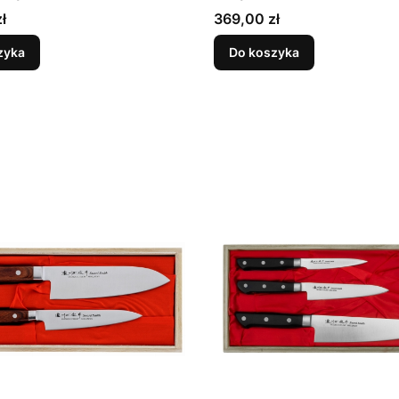
Cena
ł
369,00 zł
zyka
Do koszyka