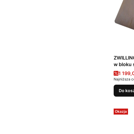
ZWILLING
Cena 
1 199,
Najniższa c
Do kos
Okazja