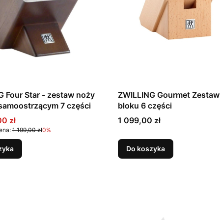
 Four Star - zestaw noży
ZWILLING Gourmet Zestaw
w bloku samoostrzącym 7 części
bloku 6 części
promocyjna
Cena
00 zł
1 099,00 zł
ena:
1 199,00 zł
0%
zyka
Do koszyka