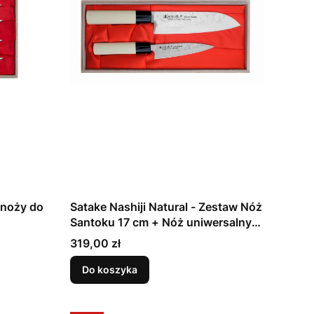
Satake Nashiji Natural - Zestaw Nóż
Santoku 17 cm + Nóż uniwersalny
12 cm
Cena
319,00 zł
Do koszyka