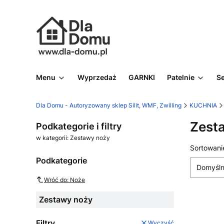
Menu
Wyprzedaż
GARNKI
Patelnie
S
Dla Domu - Autoryzowany sklep Silit, WMF, Zwilling
KUCHNIA
Zest
Podkategorie i filtry
w kategorii: Zestawy noży
Lista
Sortowani
Podkategorie
Domyśl
Wróć do: Noże
Zestawy noży
Filtry
Wyczyść