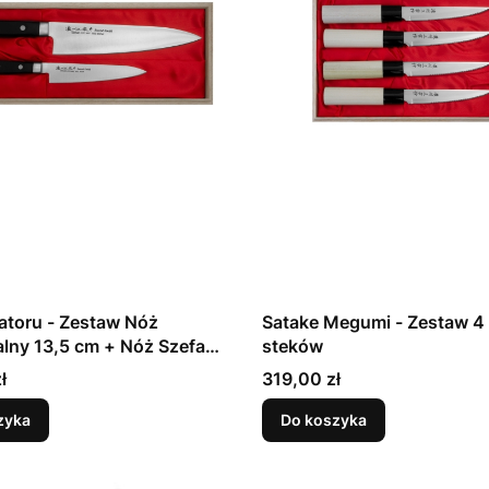
atoru - Zestaw Nóż
Satake Megumi - Zestaw 4 noży do
13,5 cm + Nóż Szefa
steków
Cena
ł
319,00 zł
zyka
Do koszyka