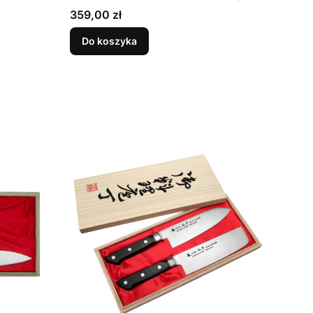
13,5 cm
Cena
359,00 zł
Do koszyka