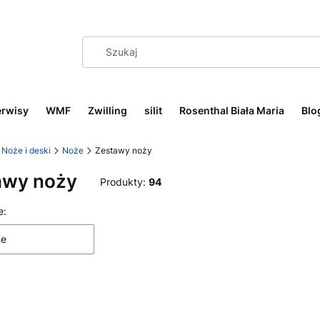
erwisy
WMF
Zwilling
silit
Rosenthal Biała Maria
Blo
Noże i deski
Noże
Zestawy noży
awy noży
Produkty:
94
 produktów
e:
ne