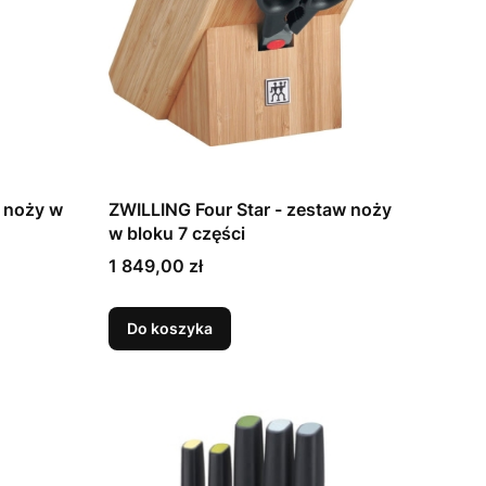
 noży w
ZWILLING Four Star - zestaw noży
w bloku 7 części
Cena
1 849,00 zł
Do koszyka